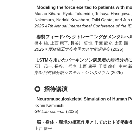
"Modeling the force exerted to patients with mo
Masao Kihara, Ryota Takamido, Tetsuya Hasegawa, 
Nakamura, Noriaki Kuwahara, Taiki Ogata, and Jun 
2025 47th Annual International Conference of the I
"姿勢フィードバックトレーニングがメンタルヘ
橋本 純, 上西 康平, 長谷川 哲也, 千葉 龍介, 太田 順
2025年度精密工学会春季大会学術講演会
(2025)
.
"LSTMを用いたパーキンソン病患者の歩行分析
石川 茂一, 長谷川 哲也, 上西 康平, 千葉 龍介, 中村 新
第37回自律分散システム・シンポジウム
(2025)
.
招待講演
"Neuromusculoskeletal Simulation of Human Po
Kohei Kaminishi
GV Lab seminar
(2025)
.
"脳・身体・環境の相互作用としてのヒト姿勢制御
上西 康平