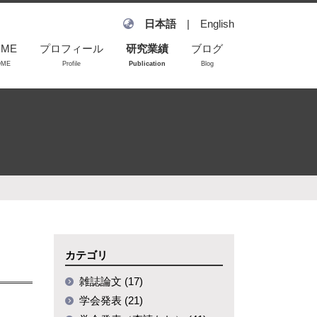
日本語
|
English
OME
プロフィール
研究業績
ブログ
OME
Profile
Publication
Blog
雑誌論文
学会発表
学会発表（査読な
し）
招待講演
カテゴリ
雑誌論文 (17)
学会発表 (21)