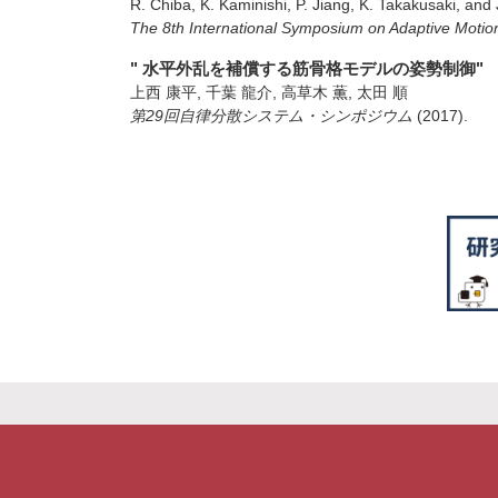
R. Chiba, K. Kaminishi, P. Jiang, K. Takakusaki, and 
The 8th International Symposium on Adaptive Moti
" 水平外乱を補償する筋骨格モデルの姿勢制御"
上西 康平, 千葉 龍介, 高草木 薫, 太田 順
第29回自律分散システム・シンポジウム
(2017)
.