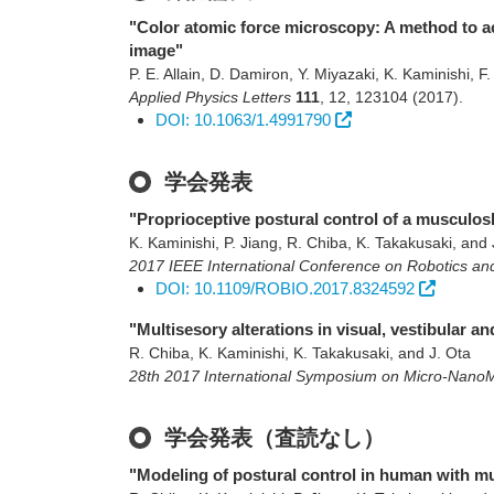
"Color atomic force microscopy: A method to ac
image"
P. E. Allain, D. Damiron, Y. Miyazaki, K. Kaminishi, 
Applied Physics Letters
111
,
12
,
123104
(2017)
.
DOI: 10.1063/1.4991790
学会発表
"Proprioceptive postural control of a musculos
K. Kaminishi, P. Jiang, R. Chiba, K. Takakusaki, and 
2017 IEEE International Conference on Robotics a
DOI: 10.1109/ROBIO.2017.8324592
"Multisesory alterations in visual, vestibular a
R. Chiba, K. Kaminishi, K. Takakusaki, and J. Ota
28th 2017 International Symposium on Micro-Nan
学会発表（査読なし）
"Modeling of postural control in human with mu