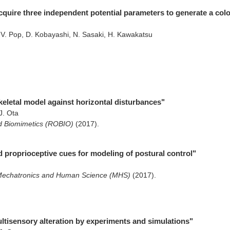
quire three independent potential parameters to generate a colo
F. V. Pop, D. Kobayashi, N. Sasaki, H. Kawakatsu
keletal model against horizontal disturbances"
J. Ota
nd Biomimetics (ROBIO)
(2017)
.
nd proprioceptive cues for modeling of postural control"
oMechatronics and Human Science (MHS)
(2017)
.
ltisensory alteration by experiments and simulations"