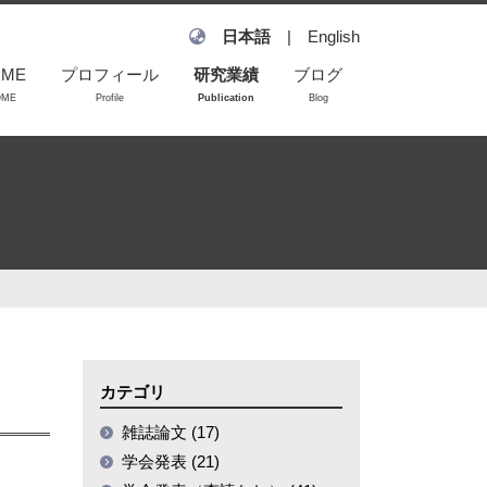
日本語
|
English
OME
プロフィール
研究業績
ブログ
OME
Profile
Publication
Blog
雑誌論文
学会発表
学会発表（査読な
し）
招待講演
カテゴリ
雑誌論文 (17)
学会発表 (21)