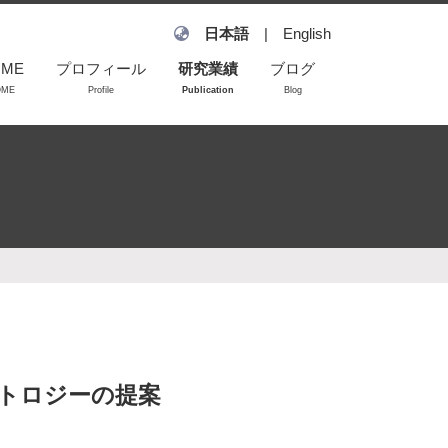
日本語
|
English
OME
プロフィール
研究業績
ブログ
OME
Profile
Publication
Blog
雑誌論文
学会発表
学会発表（査読な
し）
招待講演
トロジーの提案