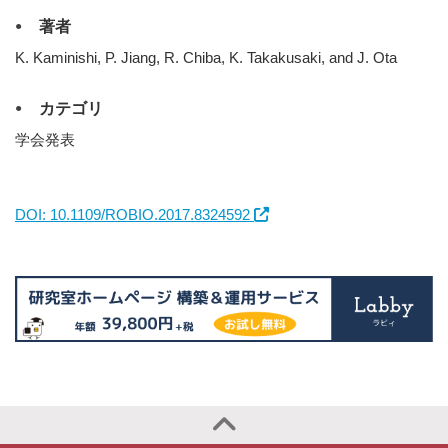
著者
K. Kaminishi, P. Jiang, R. Chiba, K. Takakusaki, and J. Ota
カテゴリ
学会発表
DOI: 10.1109/ROBIO.2017.8324592