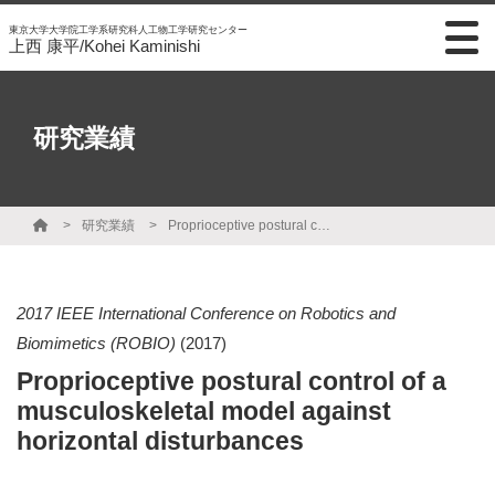
東京大学大学院工学系研究科人工物工学研究センター
上西 康平/Kohei Kaminishi
研究業績
研究業績
Proprioceptive postural control of a musculoskeletal model against horizontal disturbances
2017 IEEE International Conference on Robotics and
Biomimetics (ROBIO)
(2017)
Proprioceptive postural control of a
musculoskeletal model against
horizontal disturbances