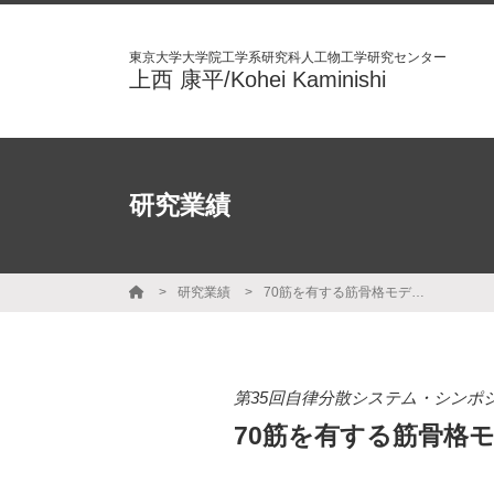
東京大学大学院工学系研究科人工物工学研究センター
上西 康平/Kohei Kaminishi
研究業績
研究業績
70筋を有する筋骨格モデルの3次元歩行のための制御パラメータ探索
第35回自律分散システム・シンポ
70筋を有する筋骨格