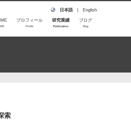
日本語
|
English
OME
プロフィール
研究業績
ブログ
OME
Profile
Publication
Blog
雑誌論文
学会発表
学会発表（査読な
し）
招待講演
探索