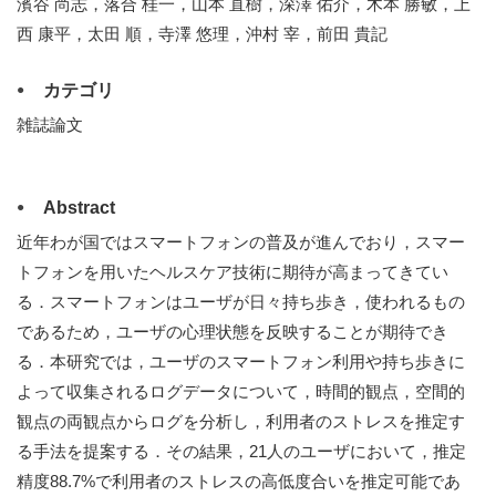
濱谷 尚志，落合 桂一，山本 直樹，深澤 佑介，木本 勝敏，上
西 康平，太田 順，寺澤 悠理，沖村 宰，前田 貴記
カテゴリ
雑誌論文
Abstract
近年わが国ではスマートフォンの普及が進んでおり，スマー
トフォンを用いたヘルスケア技術に期待が高まってきてい
る．スマートフォンはユーザが日々持ち歩き，使われるもの
であるため，ユーザの心理状態を反映することが期待でき
る．本研究では，ユーザのスマートフォン利用や持ち歩きに
よって収集されるログデータについて，時間的観点，空間的
観点の両観点からログを分析し，利用者のストレスを推定す
る手法を提案する．その結果，21人のユーザにおいて，推定
精度88.7%で利用者のストレスの高低度合いを推定可能であ